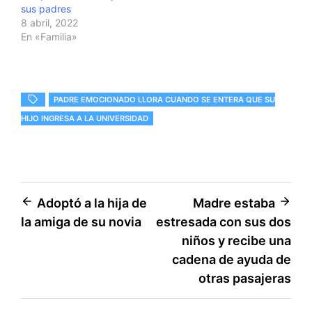
i
c
sus padres
t
e
8 abril, 2022
t
b
e
o
En «Familia»
r
o
(
k
S
(
e
S
a
e
b
a
r
b
PADRE EMOCIONADO LLORA CUANDO SE ENTERA QUE SU
e
r
e
e
HIJO INGRESA A LA UNIVERSIDAD
n
e
u
n
n
u
a
n
v
a
e
v
n
e
t
n
a
t
Navegación
Adoptó a la hija de
Madre estaba
n
a
a
n
la amiga de su novia
estresada con sus dos
n
a
de
u
n
niños y recibe una
e
u
entradas
v
e
cadena de ayuda de
a
v
)
a
otras pasajeras
)