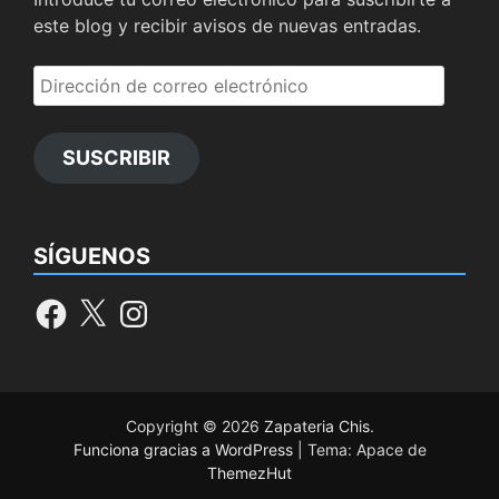
este blog y recibir avisos de nuevas entradas.
Dirección
de
correo
SUSCRIBIR
electrónico
SÍGUENOS
Facebook
X
Instagram
Copyright © 2026
Zapateria Chis
.
Funciona gracias a WordPress
|
Tema: Apace de
ThemezHut