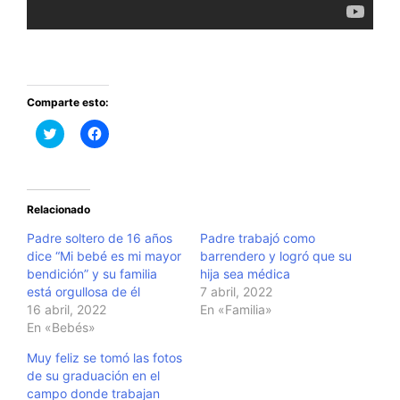
Comparte esto:
H
H
a
a
z
z
c
c
l
l
i
i
c
c
Relacionado
p
p
a
a
r
r
Padre soltero de 16 años
Padre trabajó como
a
a
dice “Mi bebé es mi mayor
barrendero y logró que su
c
c
o
o
bendición” y su familia
hija sea médica
m
m
está orgullosa de él
7 abril, 2022
p
p
a
a
16 abril, 2022
En «Familia»
r
r
En «Bebés»
t
t
i
i
r
r
Muy feliz se tomó las fotos
e
e
n
n
de su graduación en el
T
F
campo donde trabajan
w
a