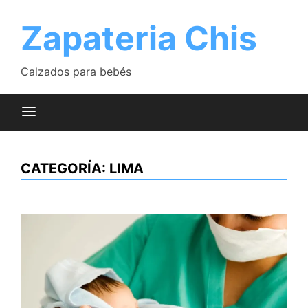
Saltar
al
Zapateria Chis
contenido
Calzados para bebés
CATEGORÍA:
LIMA