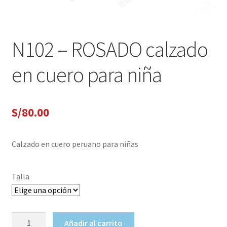
N102 – ROSADO calzado
en cuero para niña
S/
80.00
Calzado en cuero peruano para niñas
Talla
N102
Añadir al carrito