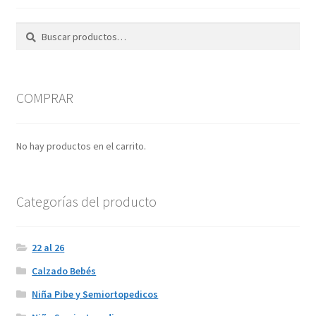
Buscar
Buscar
por:
COMPRAR
No hay productos en el carrito.
Categorías del producto
22 al 26
Calzado Bebés
Niña Pibe y Semiortopedicos