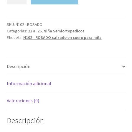
-
ROSADO
calzado
en
SKU:
N102 - ROSADO
Categorías:
22 al 26
,
Niña Semiortopedicos
cuero
Etiqueta:
N102 - ROSADO calzado en cuero para niña
para
niña
cantidad
Descripción
Información adicional
Valoraciones (0)
Descripción