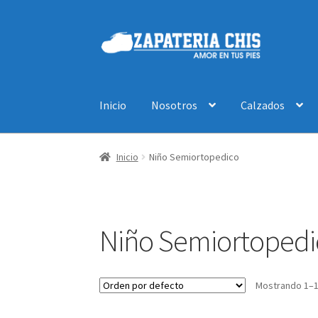
Ir
Ir
a
al
la
contenido
navegación
Inicio
Nosotros
Calzados
Inicio
Blog
Carrito
Finalizar compra
Mi cuent
Inicio
Niño Semiortopedico
Niño Semiortopedi
Mostrando 1–1