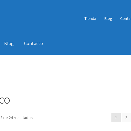
Tienda
Blog
Conta
Blog
Contacto
a
Tienda
Wishlist
co
2 de 24 resultados
1
2