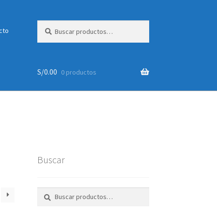
Buscar
Buscar
cto
por:
S/
0.00
0 productos
Buscar
Buscar
Buscar
por: