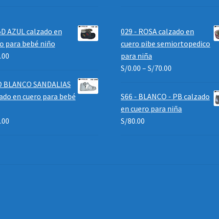
D AZUL calzado en
029 - ROSA calzado en
o para bebé niño
cuero pibe semiortopedico
.00
para niña
S/
0.00
–
S/
70.00
D BLANCO SANDALIAS
ado en cuero para bebé
S66 - BLANCO - PB calzado
en cuero para niña
.00
S/
80.00