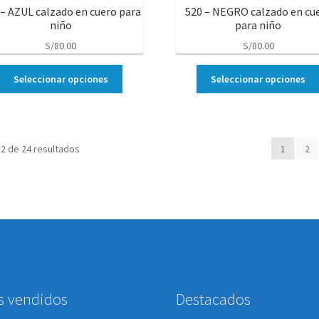
 – AZUL calzado en cuero para
520 – NEGRO calzado en cu
niño
para niño
S/
80.00
S/
80.00
Seleccionar opciones
Seleccionar opciones
2 de 24 resultados
1
2
s vendidos
Destacados