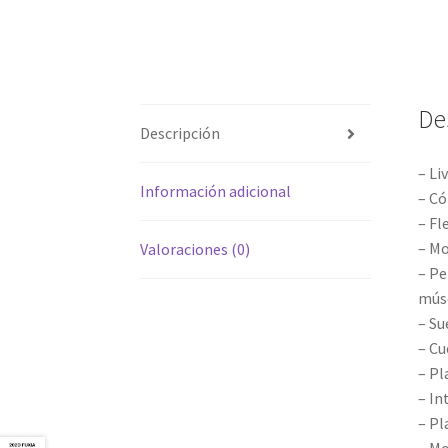
De
Descripción
– Li
Información adicional
– C
– Fl
– Mo
Valoraciones (0)
– Pe
músc
– Su
– Cu
– Pl
– In
– Pl