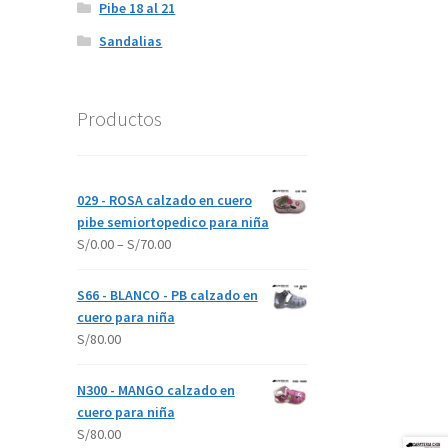
Pibe 18 al 21
Sandalias
Productos
029 - ROSA calzado en cuero
pibe semiortopedico para niña
S/
0.00
–
S/
70.00
S66 - BLANCO - PB calzado en
cuero para niña
S/
80.00
N300 - MANGO calzado en
cuero para niña
S/
80.00