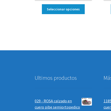
Seleccionar opciones
Ultimos productos
Má
029 - ROSA calzado en
1185
cuero pibe semiortopedico
cuer