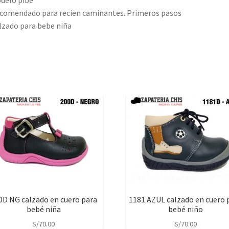
delo pibe
comendado para recien caminantes. Primeros pasos
lzado para bebe niña
0D NG calzado en cuero para
1181 AZUL calzado en cuero 
bebé niña
bebé niño
S/
70.00
S/
70.00