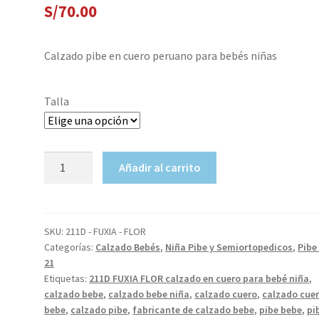
S/
70.00
Calzado pibe en cuero peruano para bebés niñas
Talla
211D
Añadir al carrito
FUXIA
FLOR
calzado
en
SKU:
211D - FUXIA - FLOR
Categorías:
Calzado Bebés
,
Niña Pibe y Semiortopedicos
,
Pibe 
cuero
21
para
Etiquetas:
211D FUXIA FLOR calzado en cuero para bebé niña
,
bebé
calzado bebe
,
calzado bebe niña
,
calzado cuero
,
calzado cue
niña
bebe
,
calzado pibe
,
fabricante de calzado bebe
,
pibe bebe
,
pi