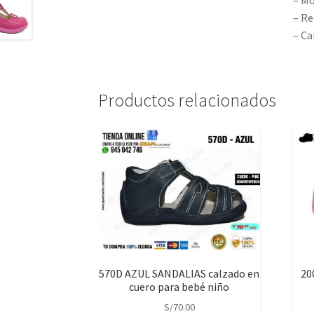
– Mo
– Re
– Ca
Productos relacionados
570D AZUL SANDALIAS calzado en
20
cuero para bebé niño
S/
70.00