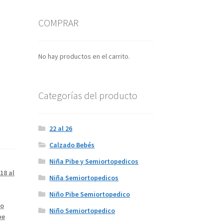
COMPRAR
No hay productos en el carrito.
Categorías del producto
22 al 26
Calzado Bebés
Niña Pibe y Semiortopedicos
18 al
Niña Semiortopedicos
Niño Pibe Semiortopedico
ro
Niño Semiortopedico
be