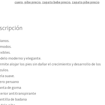
cantidad
cuero
,
pibe precio
,
zapato bebe precio
,
zapato pibe precio
scripción
vianos.
ómodos.
exibles.
delo moderno y elegante.
rmite alojar los pies sin dañar el crecimiento y desarrollo de los
ulos.
ela suave.
ero peruano
anta de goma
terior antitranspirante
antilla de badana