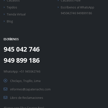
Calzados
Calzados Pibe
Tejidos
Escríbenos al WhatsApp
945042746 949899186
Tienda Virtual
Blog
ESCRÍBENOS
945 042 746
949 899 186
WhatsApp:
+51 945042746
Chiclayo, Trujillo, Lima
informes@zapateriachis.com
Libro de Reclamaciones
Alianza con
Olva Courier Perú