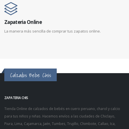
Zapateria Online
La manera más sencilla de comprar tus zapatos online.
Calzados Bebe Chis
ZAPATERIA CHIS
Tienda Online de
calzados de bebés
en cuero peruano, charol y calcio
para tus niños y niñas. Hacemos envíos a las ciudades de Chiclayo,
Piura, Lima, Cajamarca, Jaén, Tumbes, Trujillo, Chimbote, Callao, Ica,