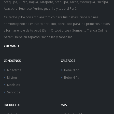
Arequipa, Cuzco, Bagua, Tarapoto, Arequipa, Tacna, Moquegua, Pucalpa,
Ayacucho, Huánuco, Yurimaguas, Ilo y todo el Perú.
Calzados pibe
con arco anatómico para tus bebés, niños y niñas
semiortopedicos en cuero peruano, adecuado para los
primeros pasos
y formar el pie de tu bebé (
Semi Ortopédicos
). Somos tu
Tienda Online
para tu bebé
en zapatos, sandalias y
zapatillas
.
VER MAS
CONOCENOS
CALZADOS
Nosotros
Bebé Niño
Misión
Bebé Niña
Modelos
Servicios
PRODUCTOS
MAS