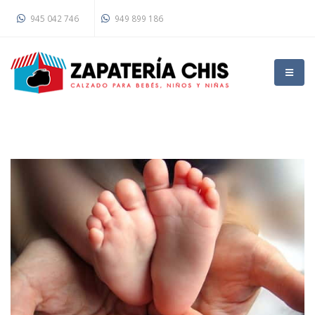
945 042 746
949 899 186