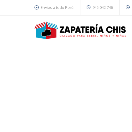
Envios a todo Perú
945 042 746