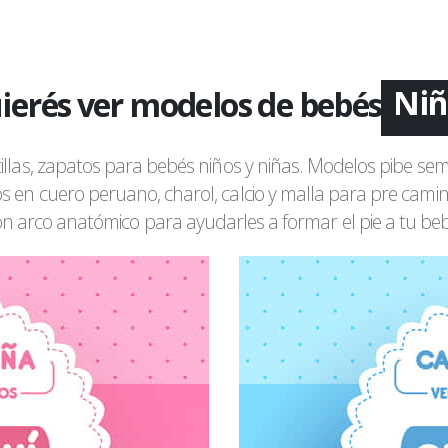
Niñ
ierés ver modelos de bebés
Niñ
illas, zapatos para bebés niños y niñas. Modelos pibe s
Niñ
 en cuero peruano, charol, calcio y malla para pre cami
n arco anatómico para ayudarles a formar el pie a tu be