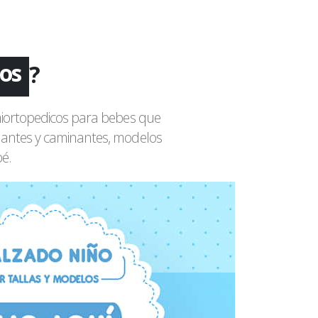
os
?
as
emiortopedicos para bebes que
os
nantes y caminantes, modelos
bé.