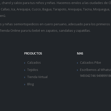
charol y calcio para tus niños y niñas. Hacemos envíos a las ciudades de Ch
e, Callao, Ica, Arequipa, Cuzco, Bagua, Tarapoto, Arequipa, Tacna, Moquegua,
erú.
os y niñas semiortopedicos en cuero peruano, adecuado para los
primeros
Tienda Online para tu bebé
en zapatos, sandalias y
zapatillas
.
PRODUCTOS
MAS
Calzados
Calzados Pibe
Tejidos
Escríbenos al What
945042746 94989918
Tienda Virtual
Blog