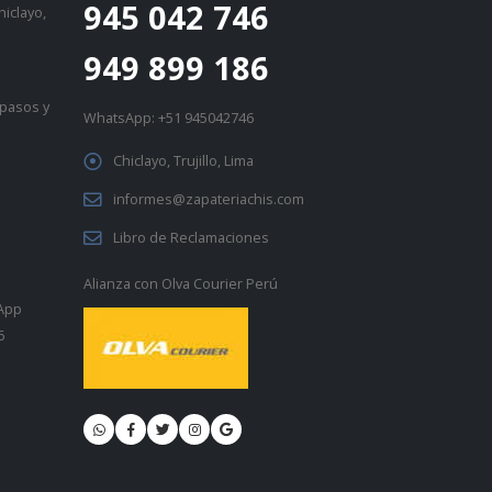
945 042 746
iclayo,
949 899 186
 pasos
y
WhatsApp:
+51 945042746
Chiclayo, Trujillo, Lima
informes@zapateriachis.com
Libro de Reclamaciones
Alianza con
Olva Courier Perú
sApp
6