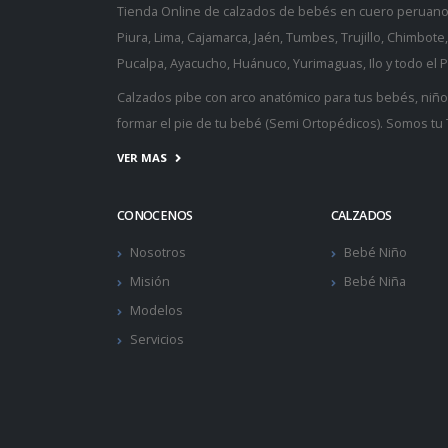
Tienda Online de
calzados de bebés
en cuero peruano, 
Piura, Lima, Cajamarca, Jaén, Tumbes, Trujillo, Chimbot
Pucalpa, Ayacucho, Huánuco, Yurimaguas, Ilo y todo el P
Calzados pibe
con arco anatómico para tus bebés, niñ
formar el pie de tu bebé (
Semi Ortopédicos
). Somos tu
VER MAS
CONOCENOS
CALZADOS
Nosotros
Bebé Niño
Misión
Bebé Niña
Modelos
Servicios