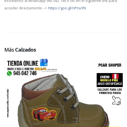
escríbenos al whatsapp 945 042 746 o clic en el siguiente link para
acceder directamente -->
https://goo.gl/nPnuYN
Más
Calzados