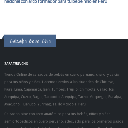
nacional con arco formador para tu bebe niño en Perú
Calzados Bebe Chis
ZAPATERIA CHIS
Tienda Online de
calzados de bebés
en cuero peruano, charol y calcio
para tus niños y niñas. Hacemos envíos a las ciudades de Chiclayo,
Piura, Lima, Cajamarca, Jaén, Tumbes, Trujillo, Chimbote, Callao, Ica,
Arequipa, Cuzco, Bagua, Tarapoto, Arequipa, Tacna, Moquegua, Pucalpa,
Ayacucho, Huánuco, Yurimaguas, Ilo y todo el Perú.
Calzados pibe
con arco anatómico para tus bebés, niños y niñas
semiortopedicos en cuero peruano, adecuado para los
primeros pasos