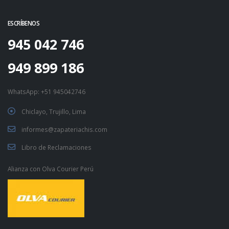
ESCRÍBENOS
945 042 746
949 899 186
WhatsApp:
+51 945042746
Chiclayo, Trujillo, Lima
informes@zapateriachis.com
Libro de Reclamaciones
Alianza con
Olva Courier Perú