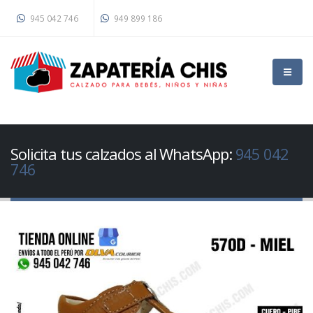
945 042 746
949 899 186
Solicita tus calzados al WhatsApp:
945 042
746