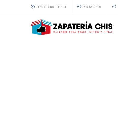
Envios a todo Perú
945 042 746