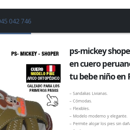
945 042 746
ps-mickey shope
en cuero peruan
tu bebe niño en 
– Sandalias Livianas.
– Cómodas.
– Flexibles.
– Modelo moderno y elegante.
– Permite alojar los pies sin da