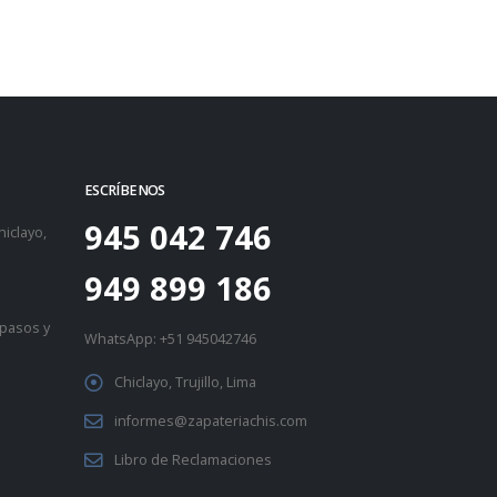
ESCRÍBENOS
945 042 746
iclayo,
949 899 186
 pasos
y
WhatsApp:
+51 945042746
Chiclayo, Trujillo, Lima
informes@zapateriachis.com
Libro de Reclamaciones