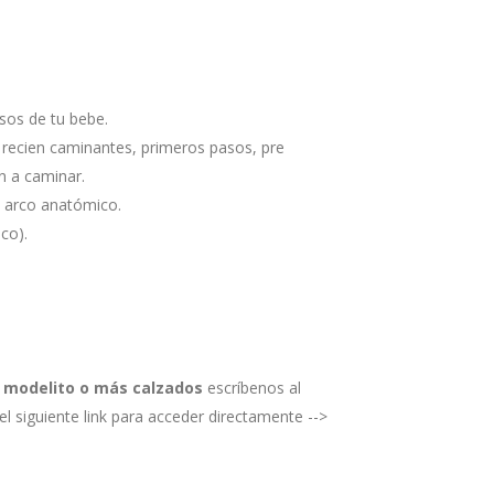
sos de tu bebe.
recien caminantes, primeros pasos, pre
n a caminar.
n arco anatómico.
co).
e modelito o más calzados
escríbenos al
l siguiente link para acceder directamente -->