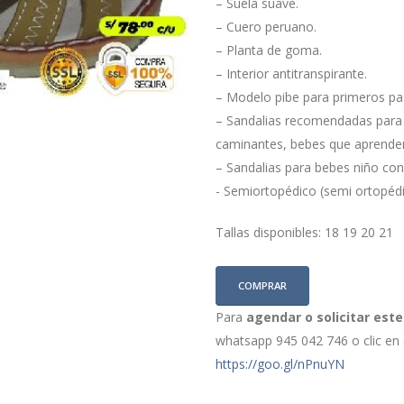
– Suela suave.
– Cuero peruano.
– Planta de goma.
– Interior antitranspirante.
– Modelo pibe para primeros pa
– Sandalias recomendadas para 
caminantes, bebes que aprende
– Sandalias para bebes niño co
- Semiortopédico (semi ortopédi
Tallas disponibles: 18 19 20 21
COMPRAR
Para
agendar o solicitar est
whatsapp 945 042 746 o clic en e
https://goo.gl/nPnuYN