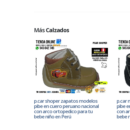
Más
Calzados
p.car shoper zapatos modelos
p.car
pibe en cuero peruano nacional
pibe e
con arco ortopedico para tu
con ar
bebe niño en Perú
bebe n