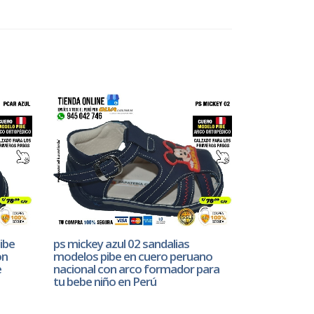
ibe
ps mickey azul 02 sandalias
on
modelos pibe en cuero peruano
e
nacional con arco formador para
tu bebe niño en Perú