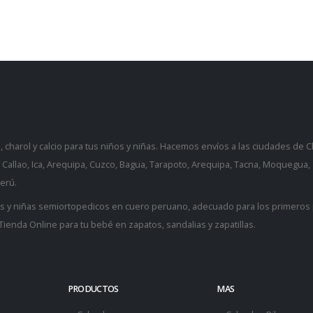
charol y calcio para tus niños y niñas. Hacemos envíos a las ciudades de Ch
e, Callao, Ica, Arequipa, Cuzco, Bagua, Tarapoto, Arequipa, Tacna, Moquegua,
erú.
os y niñas semiortopedicos en cuero peruano, adecuado para los
primeros
Tienda Online para tu bebé
en zapatos, sandalias y
zapatillas
.
PRODUCTOS
MAS