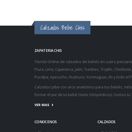
Calzados Bebe Chis
ZAPATERIA CHIS
Tienda Online de
calzados de bebés
en cuero peruano, 
Piura, Lima, Cajamarca, Jaén, Tumbes, Trujillo, Chimbot
Pucalpa, Ayacucho, Huánuco, Yurimaguas, Ilo y todo el P
Calzados pibe
con arco anatómico para tus bebés, niñ
formar el pie de tu bebé (
Semi Ortopédicos
). Somos tu
VER MAS
CONOCENOS
CALZADOS