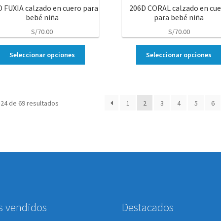
 FUXIA calzado en cuero para
206D CORAL calzado en cu
bebé niña
para bebé niña
S/
70.00
S/
70.00
Seleccionar opciones
Seleccionar opciones
24 de 69 resultados
1
2
3
4
5
6
s vendidos
Destacados