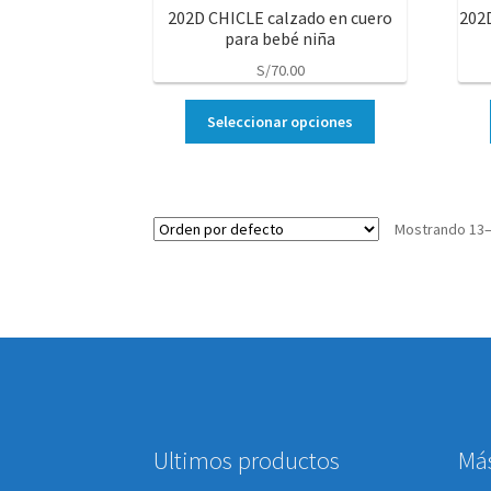
202D CHICLE calzado en cuero
202D
para bebé niña
S/
70.00
Seleccionar opciones
Mostrando 13–
Ultimos productos
Má