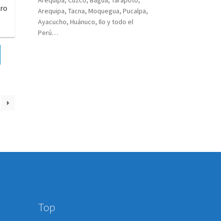
ero
Arequipa, Tacna, Moquegua, Pucalpa,
Ayacucho, Huánuco, Ilo y todo el
Perú…
Top