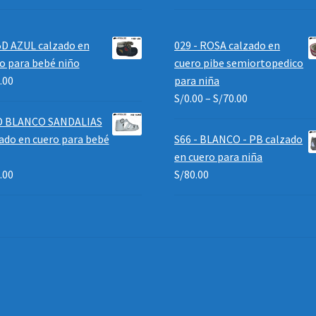
D AZUL calzado en
029 - ROSA calzado en
o para bebé niño
cuero pibe semiortopedico
.00
para niña
S/
0.00
–
S/
70.00
D BLANCO SANDALIAS
ado en cuero para bebé
S66 - BLANCO - PB calzado
en cuero para niña
.00
S/
80.00