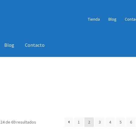
Tienda
Blog
Conta
Blog
Contacto
a
Tienda
Wishlist
24 de 69 resultados
1
2
3
4
5
6