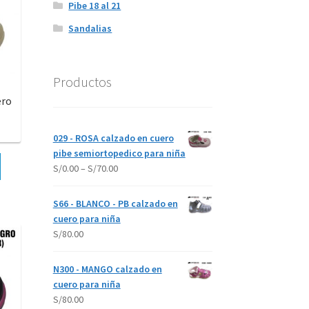
Pibe 18 al 21
Sandalias
Productos
ero
029 - ROSA calzado en cuero
pibe semiortopedico para niña
S/
0.00
–
S/
70.00
S66 - BLANCO - PB calzado en
cuero para niña
S/
80.00
N300 - MANGO calzado en
cuero para niña
S/
80.00