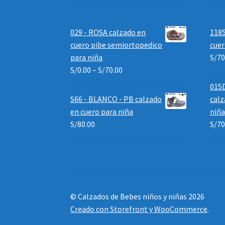
029 - ROSA calzado en
1185
cuero pibe semiortopedico
cuer
para niña
S/
70
S/
0.00
–
S/
70.00
015
S66 - BLANCO - PB calzado
calz
en cuero para niña
niña
S/
80.00
S/
70
© Calzados de Bebes niños y niñas 2026
Creado con Storefront y WooCommerce
.